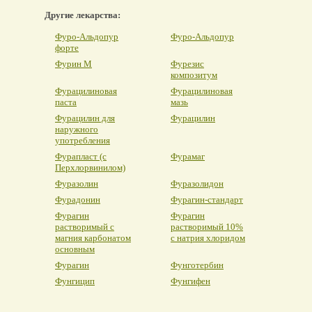
Другие лекарства:
Фуро-Альдопур
Фуро-Альдопур
форте
Фурин М
Фурезис
композитум
Фурацилиновая
Фурацилиновая
паста
мазь
Фурацилин для
Фурацилин
наружного
употребления
Фурапласт (с
Фурамаг
Перхлорвинилом)
Фуразолин
Фуразолидон
Фурадонин
Фурагин-стандарт
Фурагин
Фурагин
растворимый с
растворимый 10%
магния карбонатом
с натрия хлоридом
основным
Фурагин
Фунготербин
Фунгицип
Фунгифен