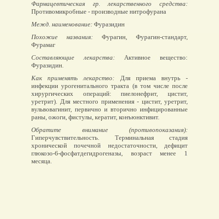
Фармацевтическая гр. лекарственного средства:
Противомикробные - производные нитрофурана
Межд. наименование:
Фуразидин
Похожие названия:
Фурагин, Фурагин-стандарт,
Фурамаг
Составляющие лекарства:
Активное вещество:
Фуразидин.
Как применять лекарство:
Для приема внутрь -
инфекции урогенитального тракта (в том числе после
хирургических операций: пиелонефрит, цистит,
уретрит). Для местного применения - цистит, уретрит,
вульвовагинит, первично и вторично инфицированные
раны, ожоги, фистулы, кератит, конъюнктивит.
Обратите внимание (противопоказания):
Гиперчувствительность. Терминальная стадия
хронической почечной недостаточности, дефицит
глюкозо-6-фосфатдегидрогеназы, возраст менее 1
месяца.