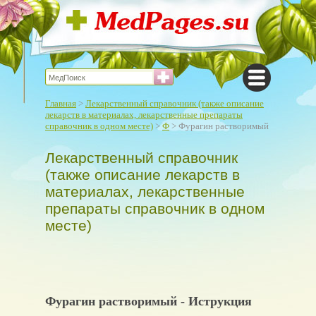
Главная
>
Лекарственный справочник (также описание
лекарств в материалах, лекарственные препараты
справочник в одном месте)
>
Ф
> Фурагин растворимый
Лекарственный справочник
(также описание лекарств в
материалах, лекарственные
препараты справочник в одном
месте)
Фурагин растворимый - Иструкция