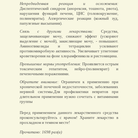
Непредвиденная реакция и осложнения:
Диспептический синдром (анорексия, тошнота, рвота),
нарушения функций печени, ЦНС (головокружение,
полиневриты). Аллергические реакции (кожный зуд,
папулезные высыпания).
Связь с другими лекарствами:
Средства,
защелачивающие мочу, снижают эффект (ускоряют
выделение с мочой), закисляющие мочу, - повышают.
Аминогликозиды и тетрациклин усиливают
противомикробную активность. Увеличивает угнетение
кроветворения на фоне хлорамфеникола и ристомицина.
Превышение нормы употребления:
Проявляется острым
токсическим гепатитом, нейро-(полиневрит) и
печеночными поражениями.
Обратите внимание:
Ограничен к применению при
хронической почечной недостаточности, заболеваниях
нервной системы.Для профилактики невритов при
длительном применении нужно сочетать с витаминами
группы
Перед применением данного лекарственного средства
проконсультируйтесь с врачом! Храните лекарство в
прохладном и темном месте!
Прочитано: 1698 раз(а)