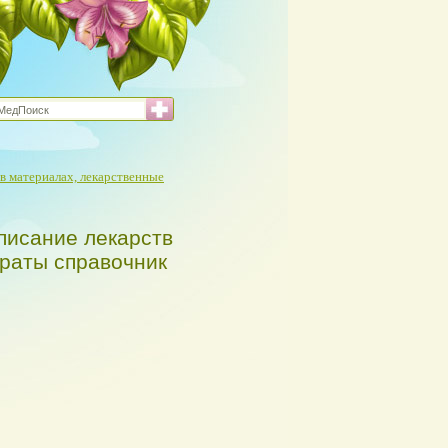
в материалах, лекарственные
писание лекарств
араты справочник