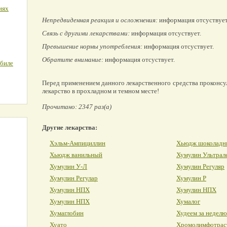
иях
Непредвиденная реакция и осложнения:
информация отсуствует
Связь с другими лекарствами:
информация отсуствует.
Превышение нормы употребления:
информация отсуствует.
Обратите внимание:
информация отсуствует.
обиле
Перед применением данного лекарственного средства проконсу
лекарство в прохладном и темном месте!
Прочитано: 2347 раз(а)
Другие лекарства:
Хэльм-Ампициллин
Хьюдж шоколадн
Хьюдж ванильный
Хумулин Ультрал
Хумулин У-Л
Хумулин Регуляр
Хумулин Регулар
Хумулин Р
Хумулин НПХ
Хумулин НПХ
Хумулин НПХ
Хумалог
Хумаглобин
Худеем за неделю
Хуато
Хромолимфотрас