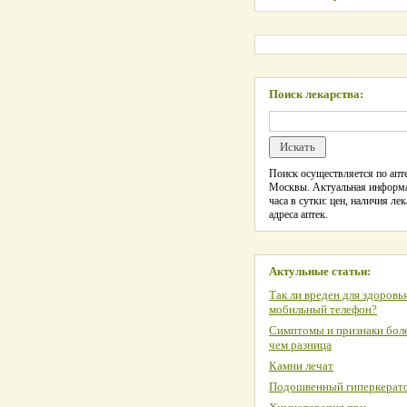
Поиск лекарства:
Поиск осуществляется по апте
Москвы. Актуальная информ
часа в сутки: цен, наличия лек
адреса аптек.
Актульные статьи:
Так ли вреден для здоровь
мобильный телефон?
Симптомы и признаки боле
чем разница
Камни лечат
Подошвенный гиперкерат