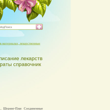
в материалах, лекарственные
писание лекарств
араты справочник
, Шеринг-Плау Соединенные