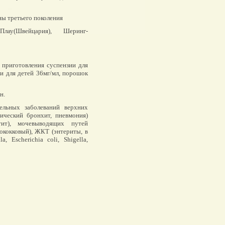
ы третьего поколения
Плау(Швейцария), Шеринг-
 приготовления суспензии для
и для детей 36мг/мл, порошок
н.
ельных заболеваний верхних
нический бронхит, пневмония)
тит), мочевыводящих путей
ококковый), ЖКТ (энтериты, в
, Escherichia coli, Shigella,