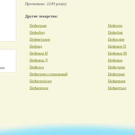
Прочитано: 2249 раз(а)
Другие лекарства:
Цефограм
Цефоген
Цефобид
Цефобак
Цефметазон
Цефзолин
Цефзид
Цефекон П
Цефекон Н
Цефекон М
Цефекон Д
Цефекон
Цефезол
Цефедрин
унды
Цефатрин стерильный
Цефатрин
Цефатрексил
Цефаприм
Цефапизон
Цефантрал