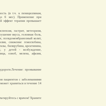
ость (в т.ч. к пенициллинам,
(до 6 мес). Применение при
ый эффект терапии превышает
спепсия, гастрит, метеоризм,
рушение вкуса, головная боль,
ах; псевдомембранозный колит,
илия, снижение гемоглобина,
азы, билирубина, креатинина,
к; у детей - возбуждение,
ица, озноб, мелена, афазия,
удороги.Лечение: промывание
я пациентов с заболеваниями
может храниться в течение 14
льтируйтесь с врачом! Храните