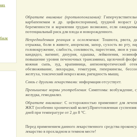
иях
Обратите внимание (противопоказания):
Гиперчувствительн
карбапенемам и др. цефалоспоринам), грудной возраст 
беременности и кормлении грудью возможно, если ожидаем
потенциальный риск для плода и новорожденного.
обиле
Непредвиденная реакция и осложнения:
Тошнота, рвота, ди
отрыжка, боли в животе, анорексия, запор, сухость во рту, на
головокружение, слабость, сонливость, парестезии, звон в уш
кандидоз, вагинит, дизурия, одышка, лейкопения, эозиноф
повышение уровня печеночных трансаминаз, щелочной фосфат
кожная сыпь, зуд, крапивница, ангионевротический оте
обезвоживание, лихорадка, гематурия, гиперкинезы, бессон
желтуха, токсический некроз кожи, ригидность мышц.
Связь с другими лекарствами:
информация отсуствует.
Превышение нормы употребления:
Симптомы: возбуждение, с
желудка, гемодиализ.
Обратите внимание:
С осторожностью применяют для лечени
ЖКТ (особенно хронический колит).Приготовленная суспензия 
дней при температуре от 2 до 8 °C.
Перед применением данного лекарственного средства проконсу
лекарство в прохладном и темном месте!