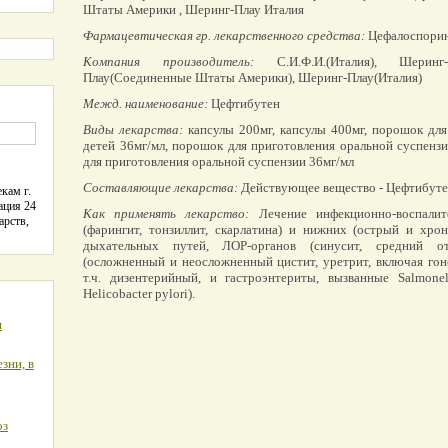
Штаты Америки , Шеринг-Плау Италия
Фармацевтическая гр. лекарственного средства:
Цефалоспорин
Компания производитель:
С.И.Ф.И.(Италия), Шеринг-
Плау(Соединенные Штаты Америки), Шеринг-Плау(Италия)
Межд. наименование:
Цефтибутен
Виды лекарства:
капсулы 200мг, капсулы 400мг, порошок для
детей 36мг/мл, порошок для приготовления оральной суспензи
для приготовления оральной суспензии 36мг/мл
Составляющие лекарства:
Действующее вещество - Цефтибуте
кам г.
ация 24
Как применять лекарство:
Лечение инфекционно-воспалит
арств,
(фарингит, тонзиллит, скарлатина) и нижних (острый и хро
дыхательных путей, ЛОР-органов (синусит, средний о
(осложненный и неосложненный цистит, уретрит, включая гон
т.ч. дизентерийный, и гастроэнтериты, вызванные Salmonella
Helicobacter pylori).
я
зни, в
оз