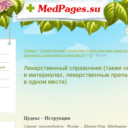
Главная
>
Лекарственный справочник (также описание лекарств 
препараты справочник в одном месте)
>
Ц
> Цедекс
Лекарственный справочник (также о
дия
в материалах, лекарственные преп
в одном месте)
Цедекс - Иструкция
Страна производитель:
Италия , Шеринг-Плау Швейцария 