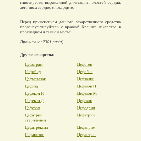
гипотиреозе, выраженной дилатации полостей сердца,
легочном сердце, миокардите.
Перед применением данного лекарственного средства
проконсультируйтесь с врачом! Храните лекарство в
прохладном и темном месте!
Прочитано: 2301 раз(а)
Другие лекарства:
Цефограм
Цефоген
Цефобид
Цефобак
Цефметазон
Цефзолин
Цефзид
Цефекон П
Цефекон Н
Цефекон М
Цефекон Д
Цефекон
Цефезол
Цефедрин
Цефатрин
Цефатрин
стерильный
Цефатрексил
Цефаприм
Цефапизон
Цефантрал