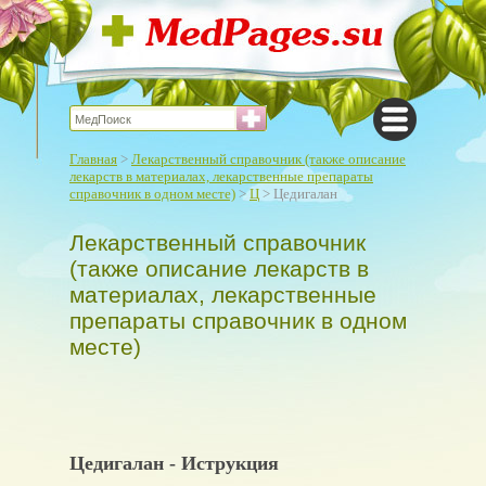
Главная
>
Лекарственный справочник (также описание
лекарств в материалах, лекарственные препараты
справочник в одном месте)
>
Ц
> Цедигалан
Лекарственный справочник
(также описание лекарств в
материалах, лекарственные
препараты справочник в одном
месте)
Цедигалан - Иструкция