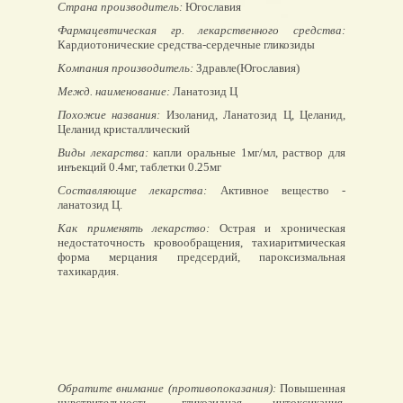
Страна производитель:
Югославия
Фармацевтическая гр. лекарственного средства:
Кардиотонические средства-сердечные гликозиды
Компания производитель:
Здравле(Югославия)
Межд. наименование:
Ланатозид Ц
Похожие названия:
Изоланид, Ланатозид Ц, Целанид,
Целанид кристаллический
Виды лекарства:
капли оральные 1мг/мл, раствор для
инъекций 0.4мг, таблетки 0.25мг
Составляющие лекарства:
Активное вещество -
ланатозид Ц.
Как применять лекарство:
Острая и хроническая
недостаточность кровообращения, тахиаритмическая
форма мерцания предсердий, пароксизмальная
тахикардия.
Обратите внимание (противопоказания):
Повышенная
чувствительность, гликозидная интоксикация.