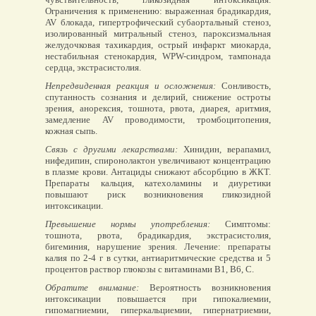
Ограничения к применению: выраженная брадикардия,
AV блокада, гипертрофический субаортальный стеноз,
изолированный митральный стеноз, пароксизмальная
желудочковая тахикардия, острый инфаркт миокарда,
нестабильная стенокардия, WPW-синдром, тампонада
сердца, экстрасистолия.
Непредвиденная реакция и осложнения:
Сонливость,
спутанность сознания и делирий, снижение остроты
зрения, анорексия, тошнота, рвота, диарея, аритмия,
замедление AV проводимости, тромбоцитопения,
кожная сыпь.
Связь с другими лекарствами:
Хинидин, верапамил,
нифедипин, спиронолактон увеличивают концентрацию
в плазме крови. Антациды снижают абсорбцию в ЖКТ.
Препараты кальция, катехоламины и диуретики
повышают риск возникновения гликозидной
интоксикации.
Превышение нормы употребления:
Симптомы:
тошнота, рвота, брадикардия, экстрасистолия,
бигеминия, нарушение зрения. Лечение: препараты
калия по 2-4 г в сутки, антиаритмические средства и 5
процентов раствор глюкозы с витаминами B1, B6, C.
Обратите внимание:
Вероятность возникновения
интоксикации повышается при гипокалиемии,
гипомагниемии, гиперкальциемии, гипернатриемии,