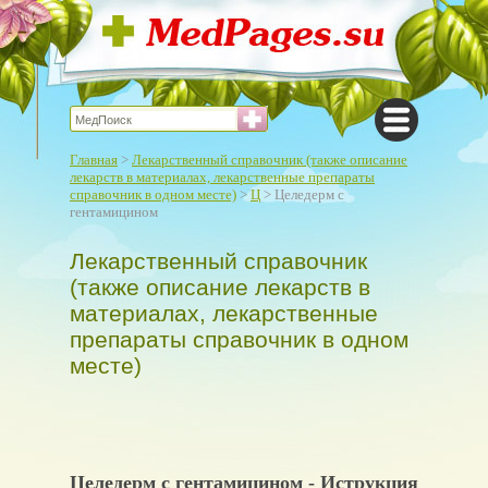
Главная
>
Лекарственный справочник (также описание
лекарств в материалах, лекарственные препараты
справочник в одном месте)
>
Ц
> Целедерм с
гентамицином
Лекарственный справочник
(также описание лекарств в
материалах, лекарственные
препараты справочник в одном
месте)
Целедерм с гентамицином - Иструкция