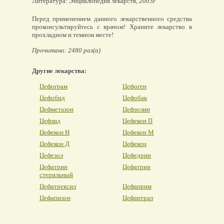
Литература: Энциклопедия лекарств, 2003г
Перед применением данного лекарственного средства
проконсультируйтесь с врачом! Храните лекарство в
прохладном и темном месте!
Прочитано: 2480 раз(а)
Другие лекарства:
Цефограм
Цефоген
Цефобид
Цефобак
Цефметазон
Цефзолин
Цефзид
Цефекон П
Цефекон Н
Цефекон М
Цефекон Д
Цефекон
Цефезол
Цефедрин
Цефатрин
Цефатрин
стерильный
Цефатрексил
Цефаприм
Цефапизон
Цефантрал