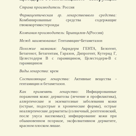
Страна производитель:
Россия
Фармацевтическая гр. лекарственного средства:
Комбинированные средства содержащие
глюкокортикостероиды
Компания производитель:
Брынцалов-А(Россия)
Межд. наименование:
Гентамицин+Бетаметазон
Похожие названия:
Акридерм ГЕНТА, Белогент,
Бетагенот, Бетагентам, Гаразон, Дипрогент, Кутерид Г,
Целестодерм В с гарамицином, Целестодерм-В с
гарамицином
Виды лекарства:
крем
Составляющие лекарства:
Активные вещества -
гентамицин и бетаметазон.
Как применять лекарство:
Инфицированные
поражения кожи: дерматозы (лечение и профилактика),
аллергические и экзематозные заболевания кожи
(острые, подострые и хронические формы), острые
неаллергические дерматиты (солнечный, рентгеновский,
после укуса насекомых); инфицирование кожи при
обыкновенном псориазе, эксфолиативном дерматите,
красном плоском лишае.