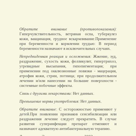
Обратите внимание (противопоказания):
Гиперчувствительность, ветряная оспа, туберкулез
кожи, вакцинация, грудное вскармливание.Применение
при беременности и кормлении грудью: В период
беременности назначают в исключительных случаях.
Непредвиденная реакция и осложнения:
Жжение, зуд,
раздражение, сухость кожи, фолликулит, гипертрихоз,
угревидные высыпания, гипопигментация; при
применении под окклюзионные повязки - мацерация,
атрофия кожи, стрии, потница; при продолжительном
лечении и/или нанесении на большие поверхности -
системные побочные эффекты.
Связь с другими лекарствами:
Нет данных.
Превышение нормы употребления:
Нет данных.
Обратите внимание:
С осторожностью применяют у
детей.При появлении признаков сенсибилизации или
раздражения лечение следует прекратить. В случае
развития суперинфекции препарат отменяют и
назначают адекватную антибактериальную терапию.