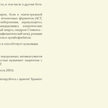
ь, в том числе к другим бета-
арея, боли в эпигастральной
и печеночных ферментов (АСТ,
ейтропения, агранулоцитоз,
андидомикоз, аллергические
ый некроз, синдром Стивенса -
нафилактический шок), реакции
итов и тромбофлебитов.
 и способствует кумуляции.
пероральных антикоагулянтов
ностью назначают пациентам с
Т.
ств 2003г.
льтируйтесь с врачом! Храните