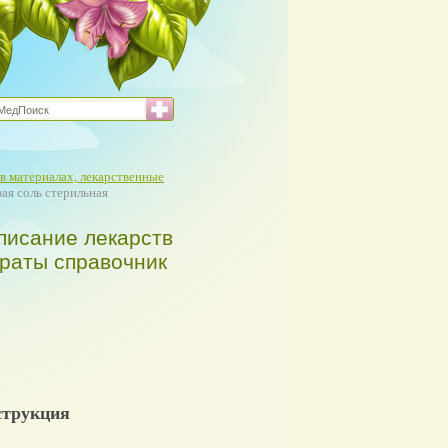
в материалах, лекарственные
ая соль стерильная
писание лекарств
араты справочник
струкция