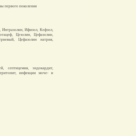
ы первого поколения
 Интразолин, Ифизол, Кефзол,
отацеф, Цезолин, Цефазолин,
риевый, Цефазолин натрия,
, септицемия, эндокардит,
еритонит, инфекции моче- и