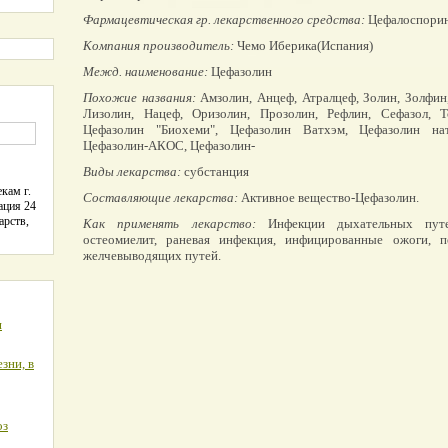
Фармацевтическая гр. лекарственного средства:
Цефалоспорин
Компания производитель:
Чемо Иберика(Испания)
Межд. наименование:
Цефазолин
Похожие названия:
Амзолин, Анцеф, Атралцеф, Золин, Золфин,
Лизолин, Нацеф, Оризолин, Прозолин, Рефлин, Сефазол, Т
Цефазолин "Биохеми", Цефазолин Ватхэм, Цефазолин нат
Цефазолин-АКОС, Цефазолин-
Виды лекарства:
субстанция
кам г.
Составляющие лекарства:
Активное вещество-Цефазолин.
ация 24
арств,
Как применять лекарство:
Инфекции дыхательных путей
остеомиелит, раневая инфекция, инфицированные ожоги, п
желчевыводящих путей.
я
зни, в
оз