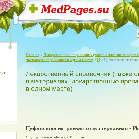
Главная
>
Лекарственный справочник (также описание лекарств 
препараты справочник в одном месте)
>
Ц
> Цефазолина натриев
Лекарственный справочник (также о
дия
в материалах, лекарственные преп
в одном месте)
Цефазолина натриевая соль стерильная - И
Страна производитель:
Испания