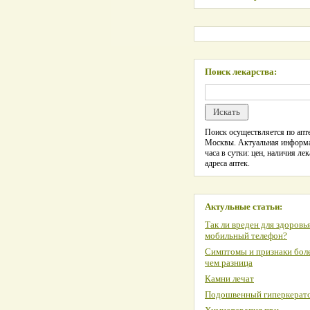
Поиск лекарства:
Поиск осуществляется по апте
Москвы. Актуальная информ
часа в сутки: цен, наличия лек
адреса аптек.
Актульные статьи:
Так ли вреден для здоровь
мобильный телефон?
Симптомы и признаки боле
чем разница
Камни лечат
Подошвенный гиперкерат