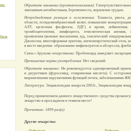
иях
Обратите внимание (противопоказания):
Гиперчувствительност
лактамным антибиотикам, беременность, кормление грудью.
Непредвиденная реакция и осложнения:
Тошнота, рвота, ди
области, псевдомембранозный колит, повышение концентраци
АЛТ, щелочная фосфатаза, ЛДГ) в крови, лейкопения, н
тромбоцитопения, лимфоцитоз, гемолитическая анемия, к
проявления (кожные высыпания, зуд, токсический эпидермальн
обиле
Джонсона, многоформная эритема, ангионевротический отек, а
в месте введения: образование инфильтратов и абсцессов, флеб
Связь с другими лекарствами:
Пробенецид замедляет экскрецию
Превышение нормы употребления:
Нет сведений.
Обратите внимание:
Не рекомендуется одновременный прием 
и диуретиков (фуросемид, этакриновая кислота). С осторож
выраженными нарушениями функций почек, заболеваниями ЖК
Литература: Энциклопедия лекарств 2003г., Энциклопедия лекар
Перед применением данного лекарственного средства проконсу
лекарство в прохладном и темном месте!
Прочитано: 1899 раз(а)
Другие лекарства:
Цефограм
Цефоген