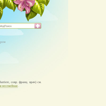
дром
Barriere, совр. франц. врач) см.
я несемейная
.