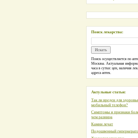
Поиск лекарства:
Поиск осуществляется по апте
Москвы. Актуальная информ
часа в сутки: цен, наличия лек
адреса аптек.
Актульные статьи:
Так ли вреден для здоровь
мобильный телефон?
Симптомы и признаки боле
чем разница
Камни лечат
Подошвенный гиперкерат