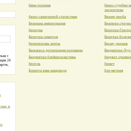
бянь-терапия
бюро судебно-
экспертизы
бюро санитарной статистики
Бюрне проба
Бюрнана импрегнация
Бюркера счетна
бюретка
Бюргера-Грютца
Бюргера симптом
Бюргера болезн
бюнгнеровы ленты
Бюлау дренаж
Бюклерса дегенерация роговицы
Бюдингера-Лудл
кам г.
Бюдингера блефаропластика
бюджет здраво
ация 24
бюгель
бювет
арств,
Бэррета язва пищевода
бэр-метрия
я
зни, в
оз