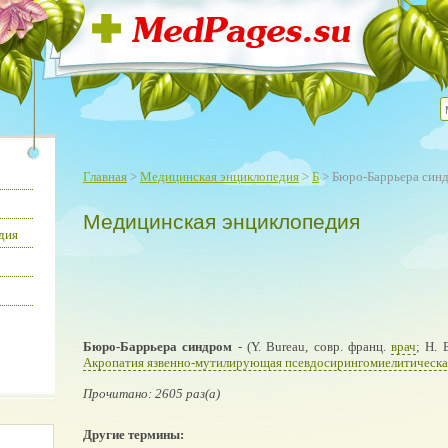
Главная
>
Медицинская энциклопедия
>
Б
> Бюро-Баррьера син
Медицинская энциклопедия
дия
Бюро-Баррьера синдром
- (Y. Bureau, совр. франц.
врач
; Н. 
Акропатия язвенно-мутилирующая псевдосирингомиелитическа
Прочитано: 2605 раз(а)
Другие термины: