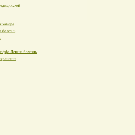
медицинской
я камера
 болезнь
ь
оффа-Левена болезнь
охранения