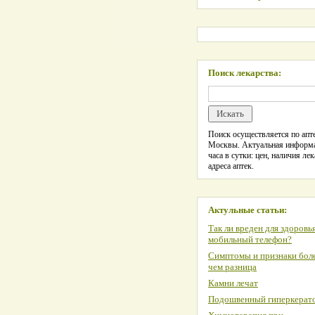
Поиск лекарства:
Поиск осуществляется по апте
Москвы. Актуальная информ
часа в сутки: цен, наличия лек
адреса аптек.
Актульные статьи:
Так ли вреден для здоровь
мобильный телефон?
Симптомы и признаки боле
чем разница
Камни лечат
Подошвенный гиперкерат