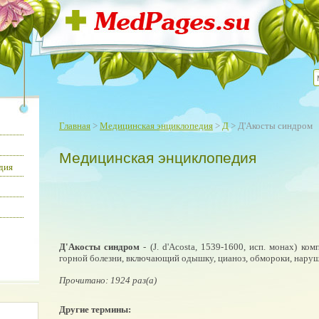
Главная
>
Медицинская энциклопедия
>
Д
> Д'Акосты синдром
Медицинская энциклопедия
дия
Д'Акосты синдром
- (J. d'Acosta, 1539-1600, исп. монах) к
горной болезни, включающий одышку, цианоз, обмороки, наруше
Прочитано: 1924 раз(а)
Другие термины: