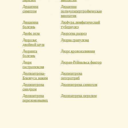
Дюшенна
Дюшенна
симптом
псевдогипертрофическая
миопатия
Дюшенна
Дюфура лимфатический
болезнь
туберкулез
Дюфо игла
Дюрсена разрез
Дюрозье
Дюрка гранулема
двойной шум
Дюринга
Дюре кровоизлияния
болезнь
Дюре
Дюран-Рейнальса фактор
гастропексия
Дюпюитрена-
Дюпюитрена
Блазиуса зажим
энтеротриб
Дюпюитрена
Дюпюитрена симптом
синдром
Дюпюитрена
Дюпюитрена перелом
переломовывих