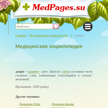
Главная
>
Медицинская энциклопедия
>
д
> дакри-
Медицинская энциклопедия
дакри-
- (
дакрио-
; греч. dakryon
слеза
) составная часть
сложных слов, означающая относящийся к слезам",
железный".
Прочитано: 2003 раз(а)
Другие термины:
Дюшенна-Эрба
Дюшенна форма
паралич
миопатии