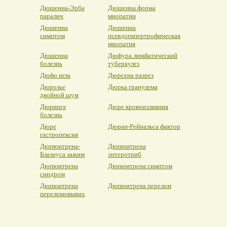
Дюшенна-Эрба
Дюшенна форма
паралич
миопатии
Дюшенна
Дюшенна
симптом
псевдогипертрофическая
миопатия
Дюшенна
Дюфура лимфатический
болезнь
туберкулез
Дюфо игла
Дюрсена разрез
Дюрозье
Дюрка гранулема
двойной шум
Дюринга
Дюре кровоизлияния
болезнь
Дюре
Дюран-Рейнальса фактор
гастропексия
Дюпюитрена-
Дюпюитрена
Блазиуса зажим
энтеротриб
Дюпюитрена
Дюпюитрена симптом
синдром
Дюпюитрена
Дюпюитрена перелом
переломовывих