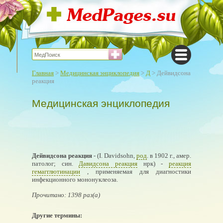
Главная
>
Медицинская энциклопедия
>
Д
> Дейвидсона
реакция
Медицинская энциклопедия
Дейвидсона реакция
- (I. Davidsohn,
род
. в 1902 г., амер.
патолог; син.
Давидсона реакция
нрк) -
реакция
гемагглютинации
, применяемая для диагностики
инфекционного мононуклеоза.
Прочитано: 1398 раз(а)
Другие термины: