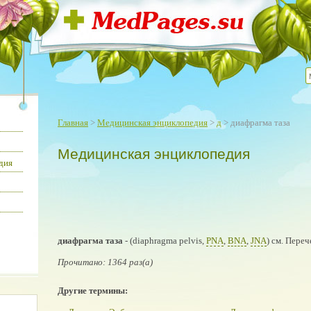
Главная
>
Медицинская энциклопедия
>
д
> диафрагма таза
Медицинская энциклопедия
дия
диафрагма таза
- (diaphragma pelvis,
PNA
,
BNA
,
JNA
) см. Переч
Прочитано: 1364 раз(а)
Другие термины: