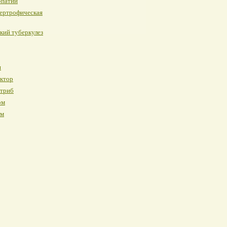
опатии
ертрофическая
кий туберкулез
я
ктор
триб
ом
ом