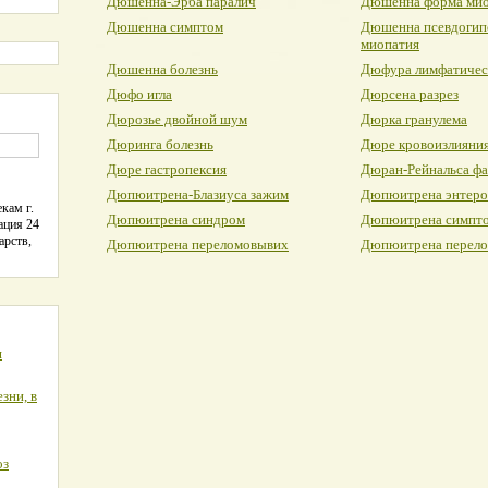
Дюшенна-Эрба паралич
Дюшенна форма ми
Дюшенна симптом
Дюшенна псевдогип
миопатия
Дюшенна болезнь
Дюфура лимфатичес
Дюфо игла
Дюрсена разрез
Дюрозье двойной шум
Дюрка гранулема
Дюринга болезнь
Дюре кровоизлияни
Дюре гастропексия
Дюран-Рейнальса фа
Дюпюитрена-Блазиуса зажим
Дюпюитрена энтеро
кам г.
Дюпюитрена синдром
Дюпюитрена симпт
ация 24
арств,
Дюпюитрена переломовывих
Дюпюитрена перел
я
зни, в
оз