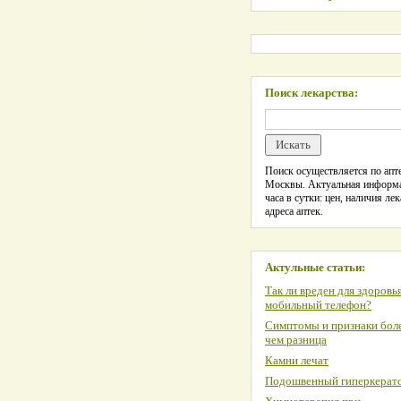
Поиск лекарства:
Поиск осуществляется по апте
Москвы. Актуальная информ
часа в сутки: цен, наличия лек
адреса аптек.
Актульные статьи:
Так ли вреден для здоровь
мобильный телефон?
Симптомы и признаки боле
чем разница
Камни лечат
Подошвенный гиперкерат