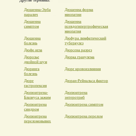
Другие термины:
Дюшенна-Эрба
Дюшенна форма
паралич
миопатии
Дюшенна
Дюшенна
симптом
псевдогипертрофическая
миопатия
Дюшенна
Дюфура лимфатический
болезнь
туберкулез
Дюфо игла
Дюрсена разрез
Дюрозье
Дюрка гранулема
двойной шум
Дюринга
Дюре кровоизлияния
болезнь
Дюре
Дюран-Рейнальса фактор
гастропексия
Дюпюитрена-
Дюпюитрена
Блазиуса зажим
энтеротриб
Дюпюитрена
Дюпюитрена симптом
синдром
Дюпюитрена
Дюпюитрена перелом
переломовывих