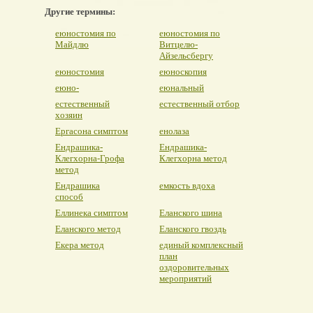
Другие термины:
еюностомия по
еюностомия по
Майдлю
Витцелю-
Айзельсбергу
еюностомия
еюноскопия
еюно-
еюнальный
естественный
естественный отбор
хозяин
Ергасона симптом
енолаза
Ендрашика-
Ендрашика-
Клегхорна-Грофа
Клегхорна метод
метод
Ендрашика
емкость вдоха
способ
Еллинека симптом
Еланского шина
Еланского метод
Еланского гвоздь
Екера метод
единый комплексный
план
оздоровительных
мероприятий