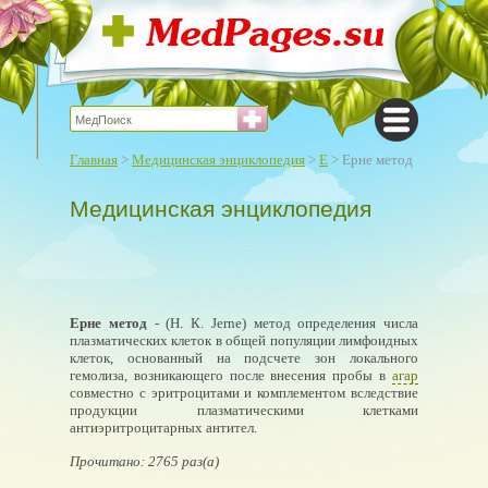
Главная
>
Медицинская энциклопедия
>
Е
> Ерне метод
Медицинская энциклопедия
Ерне метод
- (Н. К. Jerne) метод определения числа
плазматических клеток в общей популяции лимфоидных
клеток, основанный на подсчете зон локального
гемолиза, возникающего после внесения пробы в
агар
совместно с эритроцитами и комплементом вследствие
продукции плазматическими клетками
антиэритроцитарных антител.
Прочитано: 2765 раз(а)