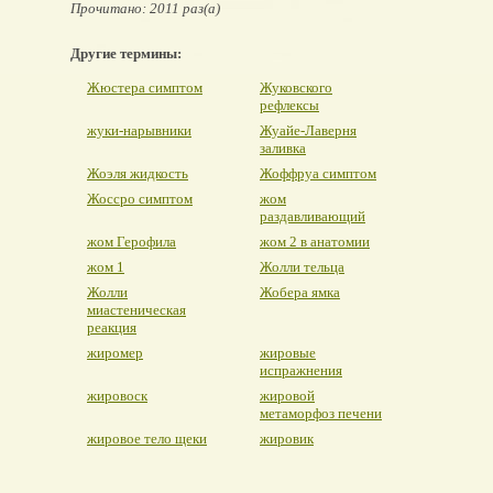
Прочитано: 2011 раз(а)
Другие термины:
Жюстера симптом
Жуковского
рефлексы
жуки-нарывники
Жуайе-Лаверня
заливка
Жоэля жидкость
Жоффруа симптом
Жоссро симптом
жом
раздавливающий
жом Герофила
жом 2 в анатомии
жом 1
Жолли тельца
Жолли
Жобера ямка
миастеническая
реакция
жиромер
жировые
испражнения
жировоск
жировой
метаморфоз печени
жировое тело щеки
жировик