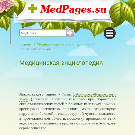
Главная
>
Медицинская энциклопедия
>
Ж
>
Жарковского закон
Медицинская энциклопедия
Жарковского закон
- (син.
Бабинского-Жарковского
закон
) правило, согласно которому при поражении
спиноталамических путей в боковых канатиках нижних
крестцовых сегментов спинного мозга отсутствуют
нарушения болевой и температурной чувствительности
в промежностной области, поскольку проводники этих
видов чувствительности пролегают здесь не в белом, а в
сером веществе.