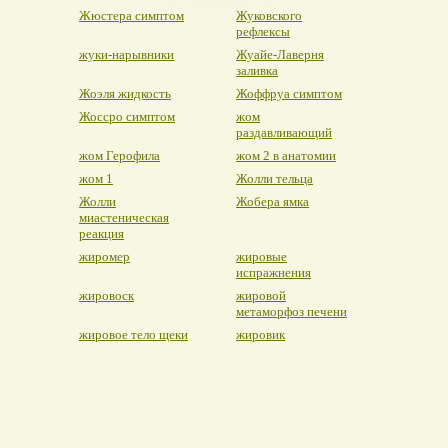
Жюстера симптом
Жуковского
рефлексы
жуки-нарывники
Жуайе-Лаверня
заливка
Жоэля жидкость
Жоффруа симптом
Жоссро симптом
жом
раздавливающий
жом Герофила
жом 2 в анатомии
жом 1
Жолли тельца
Жолли
Жобера ямка
миастеническая
реакция
жиромер
жировые
испражнения
жировоск
жировой
метаморфоз печени
жировое тело щеки
жировик