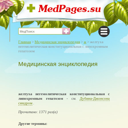
Главная
>
Медицинская энциклопедия
>
ж
> желтуха
негемолитическая конституциональная с липохромным
гепатозом
Медицинская энциклопедия
желтуха негемолитическая конституциональная с
липохромным гепатозом
- см.
Дубина-Джонсона
синдром
.
Прочитано: 1371 раз(а)
Другие термины: