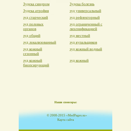
Зудека синдром
Зудека болезнь
Зудека атрофия
зуд универсальный
зуд старческий
зуд рефлекторный
зуд половых
зуд ограниченный с
органов
лихенификацией
зуд общий
зуд местный
зуд локализованный
зуд купальщиков
зуд кожный
зуд кожный водный
сезонный
зуд кожный
зуд кожный
биопсирующий
Наши спонсоры:
© 2008-2015 «MedPages.su»
Карта сайта