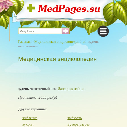
Главная
>
Медицинская энциклопедия
>
з
> зудень
чесоточный
Медицинская энциклопедия
зудень чесоточный
- см.
Sarcoptes scabiei
.
Прочитано: 2055 раз(а)
Другие термины:
зыбление
зыбкость
зухрия
Зутера разрез