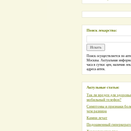
Поиск лекарства:
Поиск осуществляется по апте
Москвы. Актуальная информ
часа в сутки: цен, наличия лек
адреса аптек.
Актульные статьи:
Так ли вреден для здоровь
мобильный телефон?
Симптомы и признаки боле
чем разница
Камни лечат
Подошвенный гиперкерат