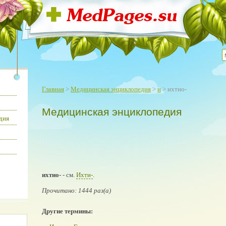
Главная
>
Медицинская энциклопедия
>
и
> ихтио-
Медицинская энциклопедия
дия
ихтио-
- см.
Ихти-
.
Прочитано: 1444 раз(а)
Другие термины: