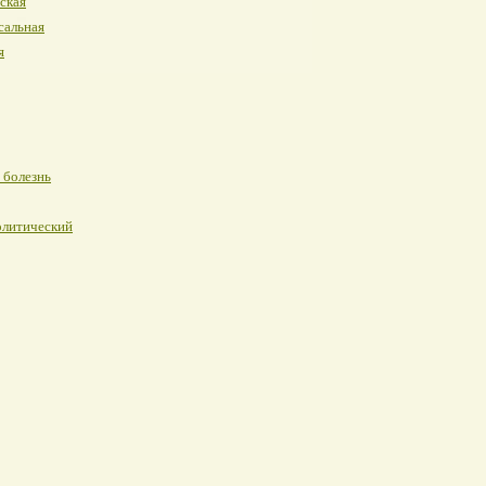
ская
сальная
я
 болезнь
олитический