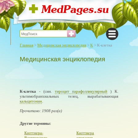
Главная
>
Медицинская энциклопедия
>
К
> К-клетка
Медицинская энциклопедия
К-клетка
- (син.
тироцит парафолликулярный
) К.
ультимобранхиальных телец, вырабатывающая
кальцитонин
.
Прочитано: 1908 раз(а)
Другие термины:
Кюттнера-
Кюттнера
Венгловского
операция