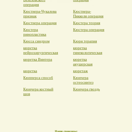
операция
Кюстнера-Чукалова
Кюстнера-
признак
Пикколи операция
Кюстнера операция
Кюстера теория
Кюстера
Кюстера операция
ринопластика
Кюсса синдром
Кюри терапия
кюретка
кюретка
нейрохирургическая
гинекологическая
кюретка Винтера
кюретка
акушерская
кюретка
кюретаж
Кюпперса способ
Кюнчера
остеосинтез
Кюнчера костный
Кюнчера гвоздь
шов
Наши спонсоры: