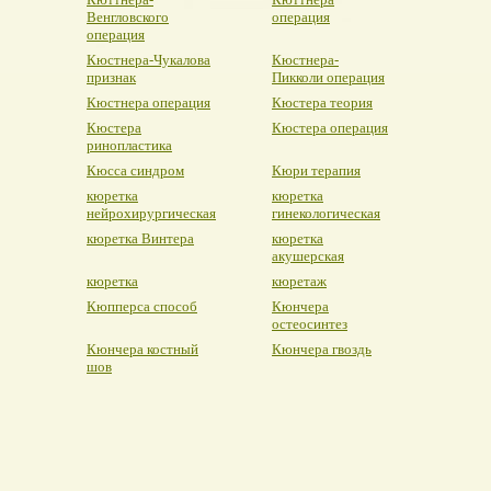
Венгловского
операция
операция
Кюстнера-Чукалова
Кюстнера-
признак
Пикколи операция
Кюстнера операция
Кюстера теория
Кюстера
Кюстера операция
ринопластика
Кюсса синдром
Кюри терапия
кюретка
кюретка
нейрохирургическая
гинекологическая
кюретка Винтера
кюретка
акушерская
кюретка
кюретаж
Кюпперса способ
Кюнчера
остеосинтез
Кюнчера костный
Кюнчера гвоздь
шов