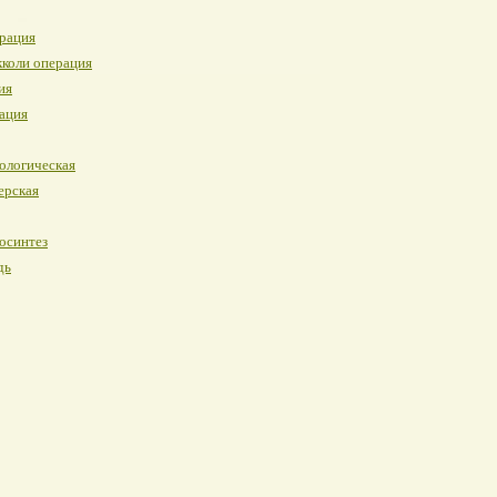
рация
коли операция
ия
ация
ологическая
ерская
осинтез
дь