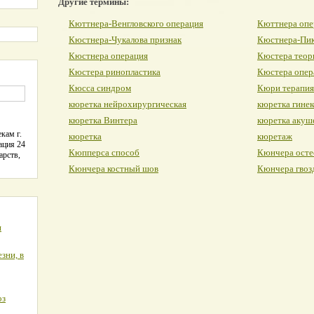
Другие термины:
Кюттнера-Венгловского операция
Кюттнера опе
Кюстнера-Чукалова признак
Кюстнера-Пик
Кюстнера операция
Кюстера теор
Кюстера ринопластика
Кюстера опер
Кюсса синдром
Кюри терапия
кюретка нейрохирургическая
кюретка гинек
кюретка Винтера
кюретка акуш
кам г.
кюретка
кюретаж
ация 24
Кюпперса способ
Кюнчера осте
арств,
Кюнчера костный шов
Кюнчера гвоз
я
зни, в
оз