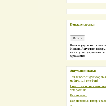
Поиск лекарства:
Поиск осуществляется по апте
Москвы. Актуальная информ
часа в сутки: цен, наличия лек
адреса аптек.
Актульные статьи:
Так ли вреден для здоровь
мобильный телефон?
Симптомы и признаки боле
чем разница
Камни лечат
Подошвенный гиперкерат