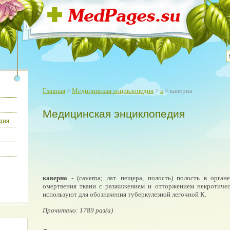
Главная
>
Медицинская энциклопедия
>
к
> каверна
Медицинская энциклопедия
дия
каверна
- (caverna; лат. пещера, полость) полость в орган
омертвения ткани с разжижением и отторжением некротичес
используют для обозначения туберкулезной легочной К.
Прочитано: 1789 раз(а)