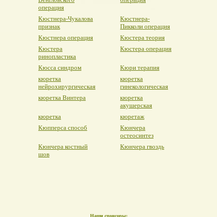
операция
Кюстнера-Чукалова
Кюстнера-
признак
Пикколи операция
Кюстнера операция
Кюстера теория
Кюстера
Кюстера операция
ринопластика
Кюсса синдром
Кюри терапия
кюретка
кюретка
нейрохирургическая
гинекологическая
кюретка Винтера
кюретка
акушерская
кюретка
кюретаж
Кюпперса способ
Кюнчера
остеосинтез
Кюнчера костный
Кюнчера гвоздь
шов
Наши спонсоры: