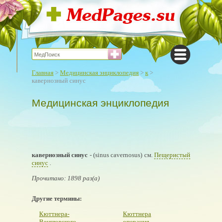
Главная
>
Медицинская энциклопедия
>
к
>
кавернозный синус
Медицинская энциклопедия
кавернозный синус
- (sinus cavernosus) см.
Пещеристый
синус
.
Прочитано: 1898 раз(а)
Другие термины:
Кюттнера-
Кюттнера
Венгловского
операция