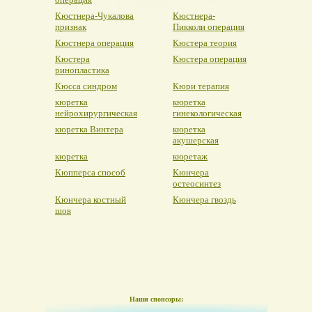
Кюстнера-Чукалова
Кюстнера-
признак
Пикколи операция
Кюстнера операция
Кюстера теория
Кюстера
Кюстера операция
ринопластика
Кюсса синдром
Кюри терапия
кюретка
кюретка
нейрохирургическая
гинекологическая
кюретка Винтера
кюретка
акушерская
кюретка
кюретаж
Кюпперса способ
Кюнчера
остеосинтез
Кюнчера костный
Кюнчера гвоздь
шов
Наши спонсоры: