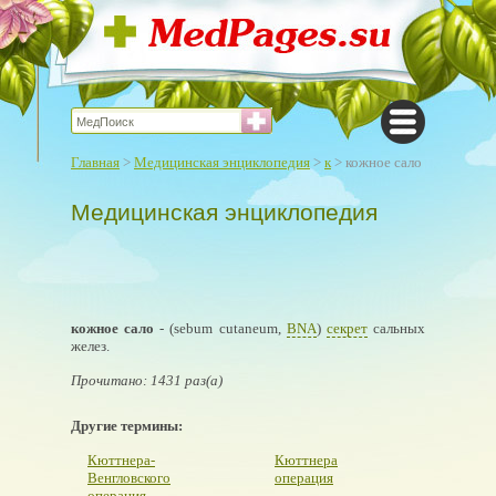
Главная
>
Медицинская энциклопедия
>
к
> кожное сало
Медицинская энциклопедия
кожное сало
- (sebum cutaneum,
BNA
)
секрет
сальных
желез.
Прочитано: 1431 раз(а)
Другие термины:
Кюттнера-
Кюттнера
Венгловского
операция
операция