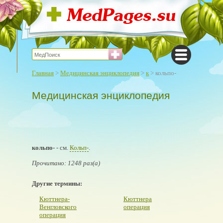
Главная
>
Медицинская энциклопедия
>
к
> кольпо-
Медицинская энциклопедия
кольпо-
- см.
Кольп-
.
Прочитано: 1248 раз(а)
Другие термины:
Кюттнера-
Кюттнера
Венгловского
операция
операция