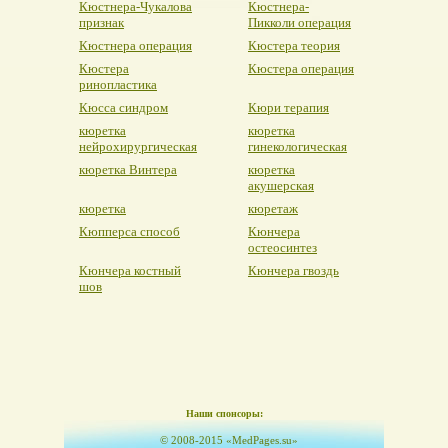
Кюстнера-Чукалова
Кюстнера-
признак
Пикколи операция
Кюстнера операция
Кюстера теория
Кюстера
Кюстера операция
ринопластика
Кюсса синдром
Кюри терапия
кюретка
кюретка
нейрохирургическая
гинекологическая
кюретка Винтера
кюретка
акушерская
кюретка
кюретаж
Кюпперса способ
Кюнчера
остеосинтез
Кюнчера костный
Кюнчера гвоздь
шов
Наши спонсоры:
© 2008-2015 «MedPages.su»