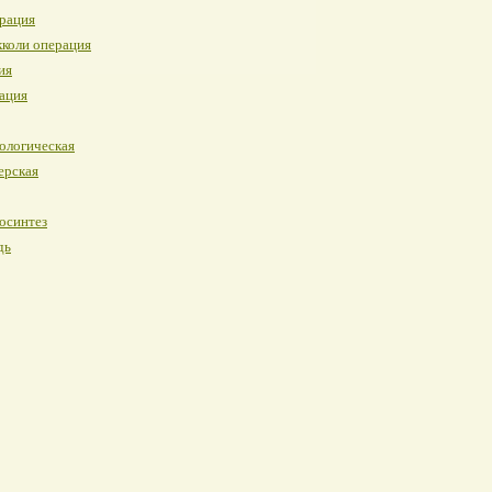
рация
коли операция
ия
ация
ологическая
ерская
осинтез
дь