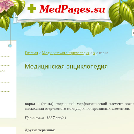
Главная
>
Медицинская энциклопедия
>
к
> корка
Медицинская энциклопедия
дия
корка
- (crusta) вторичный морфологический элемент кож
высыхании отделяемого мокнущих или эрозивных элементов.
Прочитано: 1387 раз(а)
Другие термины: