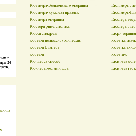
Кюттнера-Венгловского операция
Кюттнера опе
Кюстнера-Чукалова признак
Кюстнера-Пик
Кюстнера операция
Кюстера теор
Кюстера ринопластика
Кюстера опер
Кюсса синдром
Кюри терапия
кюретка нейрохирургическая
кюретка гинек
кюретка Винтера
кюретка акуш
кюретка
кюретаж
кам г.
Кюпперса способ
Кюнчера осте
ация 24
арств,
Кюнчера костный шов
Кюнчера гвоз
я
зни, в
оз