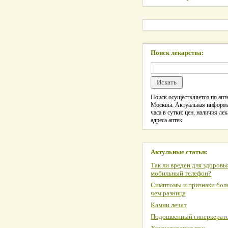
Поиск лекарства:
Поиск осуществляется по апте
Москвы. Актуальная информ
часа в сутки: цен, наличия лек
адреса аптек.
Актульные статьи:
Так ли вреден для здоровь
мобильный телефон?
Симптомы и признаки боле
чем разница
Камни лечат
Подошвенный гиперкерат