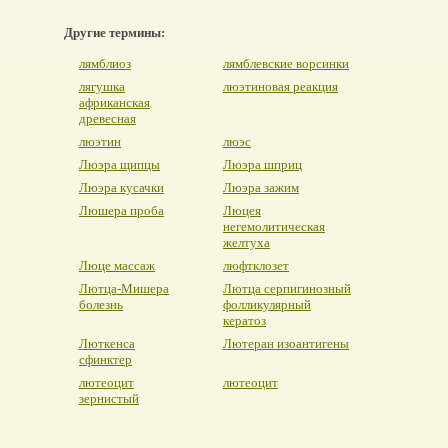
Другие термины:
лямблиоз
лямблевские ворсинки
лягушка
люэтиновая реакция
африканская
древесная
люэтин
люэс
Люэра щипцы
Люэра шприц
Люэра кусачки
Люэра зажим
Люшера проба
Люцея
негемолитическая
желтуха
Люце массаж
люфтклозет
Лютца-Мишера
Лютца серпигинозный
болезнь
фолликулярный
кератоз
Люткенса
Лютеран изоантигены
сфинктер
лютеоцит
лютеоцит
зернистый