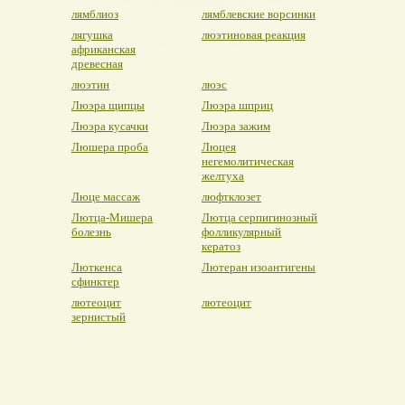
лямблиоз
лямблевские ворсинки
лягушка
люэтиновая реакция
африканская
древесная
люэтин
люэс
Люэра щипцы
Люэра шприц
Люэра кусачки
Люэра зажим
Люшера проба
Люцея
негемолитическая
желтуха
Люце массаж
люфтклозет
Лютца-Мишера
Лютца серпигинозный
болезнь
фолликулярный
кератоз
Люткенса
Лютеран изоантигены
сфинктер
лютеоцит
лютеоцит
зернистый