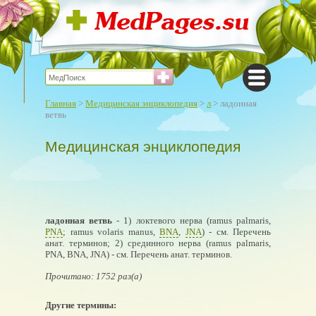
Главная
>
Медицинская энциклопедия
>
л
> ладонная
ветвь
Медицинская энциклопедия
ладонная ветвь
- 1) локтевого нерва (ramus palmaris,
PNA
; ramus volaris manus,
BNA
,
JNA
) - см. Перечень
анат. терминов; 2) срединного нерва (ramus palmaris,
PNA, BNA, JNA) - см. Перечень анат. терминов.
Прочитано: 1752 раз(а)
Другие термины: