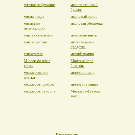
мятное набухание
мясопептонный
бульон
мясная вода
мясистый занос
мясистые
мясистая оболочка
перегородки
мякоть селезенки
мякотный шнур
мякотный тяж
мягчительные
средства
мягкотелые
мягкий шанкр
Мюсси болевая
Мюнхмейера
точка
болезнь
мюллеровские
мюллеров ход
клетки
мюллеров проток
мюллеров канал
мюллеров бугорок
Мюллера-Геккеля
закон
Наши спонсоры: