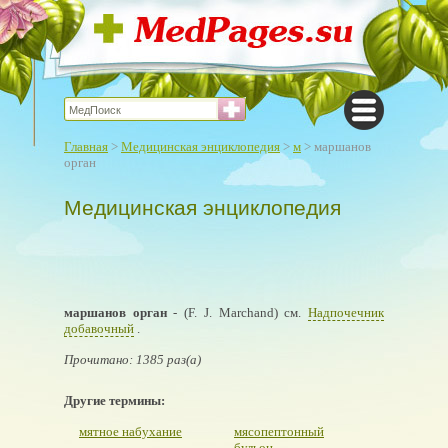
Главная
>
Медицинская энциклопедия
>
м
> маршанов
орган
Медицинская энциклопедия
маршанов орган
- (F. J. Marchand) см.
Надпочечник
добавочный
.
Прочитано: 1385 раз(а)
Другие термины:
мятное набухание
мясопептонный
бульон