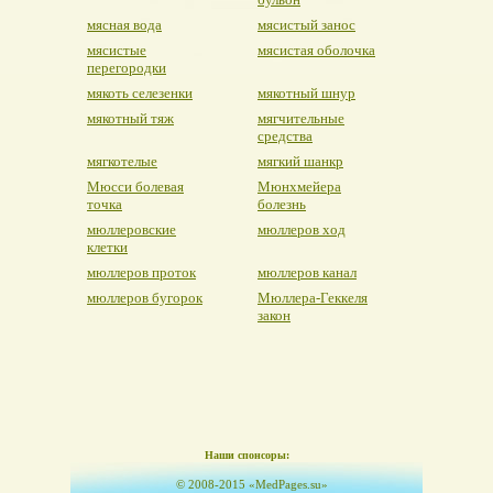
мясная вода
мясистый занос
мясистые
мясистая оболочка
перегородки
мякоть селезенки
мякотный шнур
мякотный тяж
мягчительные
средства
мягкотелые
мягкий шанкр
Мюсси болевая
Мюнхмейера
точка
болезнь
мюллеровские
мюллеров ход
клетки
мюллеров проток
мюллеров канал
мюллеров бугорок
Мюллера-Геккеля
закон
Наши спонсоры:
© 2008-2015 «MedPages.su»