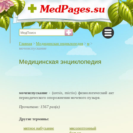
Главная
>
Медицинская энциклопедия
>
м
>
мочеиспускание
Медицинская энциклопедия
мочеиспускание
- (uresis, mictio) физиологический акт
периодического опорожнения мочевого пузыря.
Прочитано: 1567 раз(а)
Другие термины:
мятное набухание
мясопептонный
бульон