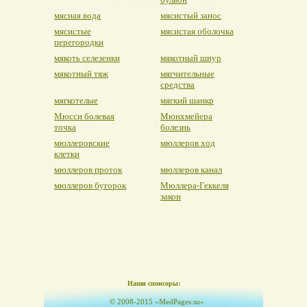
мясная вода
мясистый занос
мясистые
мясистая оболочка
перегородки
мякоть селезенки
мякотный шнур
мякотный тяж
мягчительные
средства
мягкотелые
мягкий шанкр
Мюсси болевая
Мюнхмейера
точка
болезнь
мюллеровские
мюллеров ход
клетки
мюллеров проток
мюллеров канал
мюллеров бугорок
Мюллера-Геккеля
закон
Наши спонсоры:
© 2008-2015 «MedPages.su»