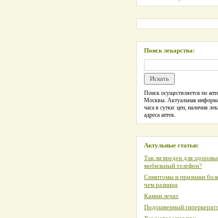
Поиск лекарства:
Поиск осуществляется по апте
Москвы. Актуальная информ
часа в сутки: цен, наличия лек
адреса аптек.
Актульные статьи:
Так ли вреден для здоровь
мобильный телефон?
Симптомы и признаки боле
чем разница
Камни лечат
Подошвенный гиперкерат