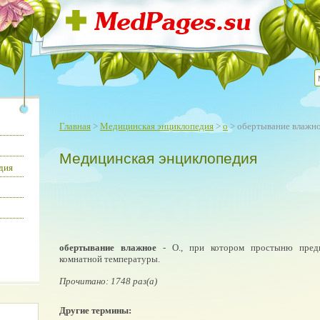
Главная
>
Медицинская энциклопедия
>
о
> обертывание влажн
Медицинская энциклопедия
дия
обертывание влажное
- О., при котором простыню предв
комнатной температуры.
Прочитано: 1748 раз(а)
Другие термины: