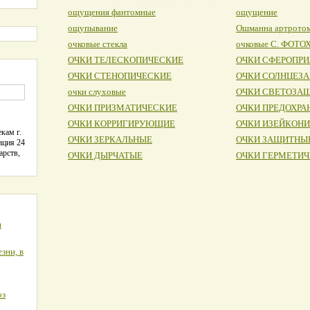
ощущения фантомные
ощущение
ощупывание
Ошманна артрото
очковые стекла
очковые С. ФОТ
ОЧКИ ТЕЛЕСКОПИЧЕСКИЕ
ОЧКИ СФЕРОПР
ОЧКИ СТЕНОПИЧЕСКИЕ
ОЧКИ СОЛНЦЕЗ
очки слуховые
ОЧКИ СВЕТОЗА
ОЧКИ ПРИЗМАТИЧЕСКИЕ
ОЧКИ ПРЕДОХРА
ОЧКИ КОРРИГИРУЮЩИЕ
ОЧКИ ИЗЕЙКОН
кам г.
ОЧКИ ЗЕРКАЛЬНЫЕ
ОЧКИ ЗАЩИТНЫ
ация 24
арств,
ОЧКИ ДЫРЧАТЫЕ
ОЧКИ ГЕРМЕТИ
я
зни, в
оз