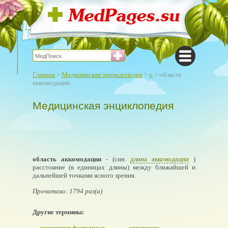
Главная
>
Медицинская энциклопедия
>
о
> область
аккомодации
Медицинская энциклопедия
область аккомодации
- (син.
длина аккомодации
)
расстояние (в единицах длины) между ближайшей и
дальнейшей точками ясного зрения.
Прочитано: 1794 раз(а)
Другие термины:
ощущения фантомные
ощущение