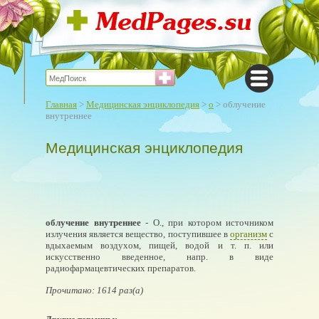
Главная
>
Медицинская энциклопедия
>
о
> облучение
внутреннее
Медицинская энциклопедия
облучение внутреннее
- О., при котором источником
излучения является вещество, поступившее в
организм
с
вдыхаемым воздухом, пищей, водой и т. п. или
искусственно введенное, напр. в виде
радиофармацевтических препаратов.
Прочитано: 1614 раз(а)