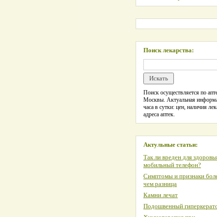
Поиск лекарства:
Поиск осуществляется по апте
Москвы. Актуальная информ
часа в сутки: цен, наличия лек
адреса аптек.
Актульные статьи:
Так ли вреден для здоровь
мобильный телефон?
Симптомы и признаки боле
чем разница
Камни лечат
Подошвенный гиперкерат