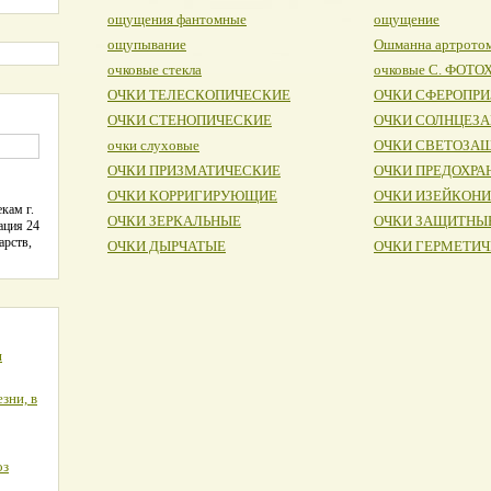
ощущения фантомные
ощущение
ощупывание
Ошманна артрото
очковые стекла
очковые С. ФОТ
ОЧКИ ТЕЛЕСКОПИЧЕСКИЕ
ОЧКИ СФЕРОПР
ОЧКИ СТЕНОПИЧЕСКИЕ
ОЧКИ СОЛНЦЕЗ
очки слуховые
ОЧКИ СВЕТОЗА
ОЧКИ ПРИЗМАТИЧЕСКИЕ
ОЧКИ ПРЕДОХРА
ОЧКИ КОРРИГИРУЮЩИЕ
ОЧКИ ИЗЕЙКОН
кам г.
ОЧКИ ЗЕРКАЛЬНЫЕ
ОЧКИ ЗАЩИТНЫ
ация 24
арств,
ОЧКИ ДЫРЧАТЫЕ
ОЧКИ ГЕРМЕТИ
я
зни, в
оз