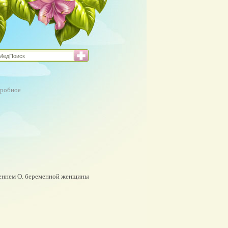
тробное
реннем О. беременной женщины