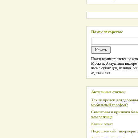
Поиск лекарства:
Поиск осуществляется по апте
Москвы. Актуальная информ
часа в сутки: цен, наличия лек
адреса аптек.
Актульные статьи:
Так ли вреден для здоровь
мобильный телефон?
Симптомы и признаки боле
чем разница
Камни лечат
Подошвенный гиперкерат