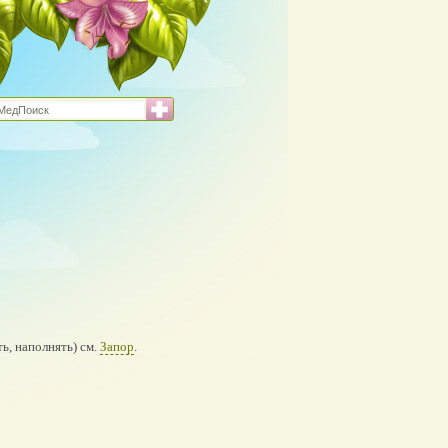
ать, наполнять) см.
Запор
.