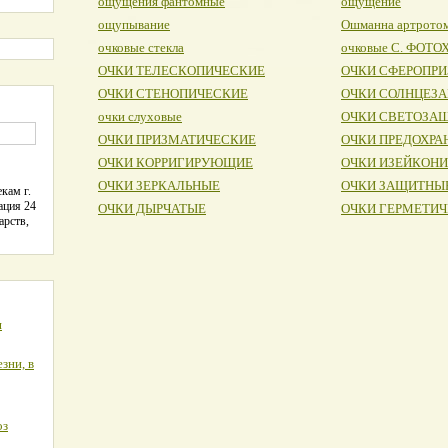
ощущения фантомные
ощущение
ощупывание
Ошманна артрото
очковые стекла
очковые С. ФОТ
ОЧКИ ТЕЛЕСКОПИЧЕСКИЕ
ОЧКИ СФЕРОПР
ОЧКИ СТЕНОПИЧЕСКИЕ
ОЧКИ СОЛНЦЕЗ
очки слуховые
ОЧКИ СВЕТОЗА
ОЧКИ ПРИЗМАТИЧЕСКИЕ
ОЧКИ ПРЕДОХРА
ОЧКИ КОРРИГИРУЮЩИЕ
ОЧКИ ИЗЕЙКОН
ОЧКИ ЗЕРКАЛЬНЫЕ
ОЧКИ ЗАЩИТНЫ
кам г.
ация 24
ОЧКИ ДЫРЧАТЫЕ
ОЧКИ ГЕРМЕТИ
арств,
я
зни, в
оз