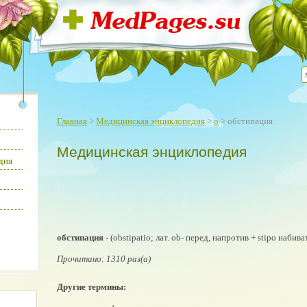
Главная
>
Медицинская энциклопедия
>
о
> обстипация
Медицинская энциклопедия
дия
обстипация
- (obstipatio; лат. ob- перед, напротив + stipo набив
Прочитано: 1310 раз(а)
Другие термины: