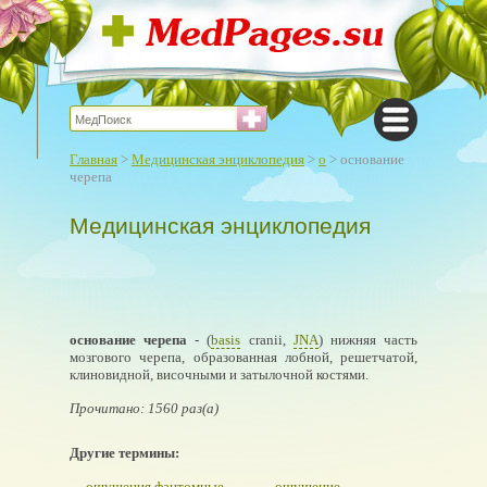
Главная
>
Медицинская энциклопедия
>
о
> основание
черепа
Медицинская энциклопедия
основание черепа
- (
basis
cranii,
JNA
) нижняя часть
мозгового черепа, образованная лобной, решетчатой,
клиновидной, височными и затылочной костями.
Прочитано: 1560 раз(а)
Другие термины:
ощущения фантомные
ощущение