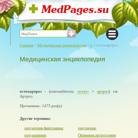
Главная
>
Медицинская энциклопедия
>
о
> остеоартроз
Медицинская энциклопедия
остеоартроз
- (osteoarthrosis;
остео-
+
артроз
) см.
Артроз.
Прочитано: 1475 раз(а)
Другие термины:
ощущения фантомные
ощущение
ощупывание
Ошманна артротомия