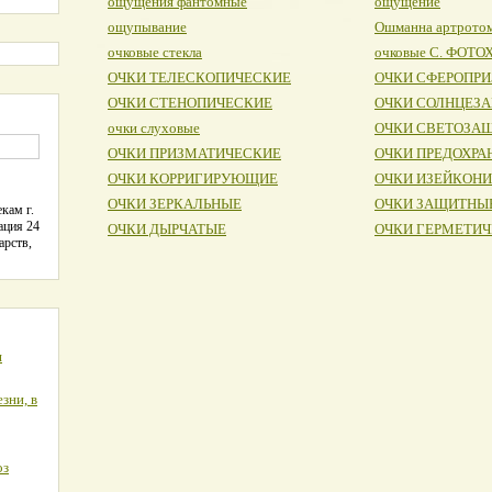
ощущения фантомные
ощущение
ощупывание
Ошманна артрото
очковые стекла
очковые С. ФОТ
ОЧКИ ТЕЛЕСКОПИЧЕСКИЕ
ОЧКИ СФЕРОПР
ОЧКИ СТЕНОПИЧЕСКИЕ
ОЧКИ СОЛНЦЕЗ
очки слуховые
ОЧКИ СВЕТОЗА
ОЧКИ ПРИЗМАТИЧЕСКИЕ
ОЧКИ ПРЕДОХРА
ОЧКИ КОРРИГИРУЮЩИЕ
ОЧКИ ИЗЕЙКОН
ОЧКИ ЗЕРКАЛЬНЫЕ
ОЧКИ ЗАЩИТНЫ
кам г.
ация 24
ОЧКИ ДЫРЧАТЫЕ
ОЧКИ ГЕРМЕТИ
арств,
я
зни, в
оз