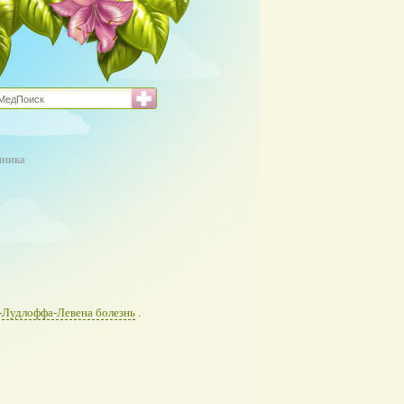
нника
-Лудлоффа-Левена болезнь
.