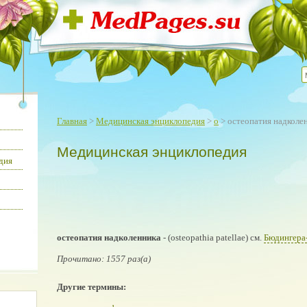
Главная
>
Медицинская энциклопедия
>
о
> остеопатия надколе
Медицинская энциклопедия
дия
остеопатия надколенника
- (osteopathia patellae) см.
Бюдингера
Прочитано: 1557 раз(а)
Другие термины: