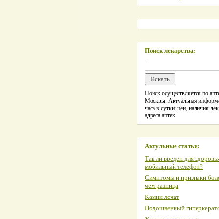
Поиск лекарства:
Поиск осуществляется по апте
Москвы. Актуальная информ
часа в сутки: цен, наличия лек
адреса аптек.
Актульные статьи:
Так ли вреден для здоровь
мобильный телефон?
Симптомы и признаки боле
чем разница
Камни лечат
Подошвенный гиперкерат