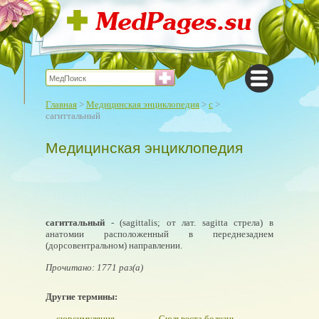
Главная
>
Медицинская энциклопедия
>
с
>
сагиттальный
Медицинская энциклопедия
сагиттальный
- (sagittalis; от лат. sagitta стрела) в
анатомии расположенный в переднезаднем
(дорсовентральном) направлении.
Прочитано: 1771 раз(а)
Другие термины:
сюрсимуляция
Сюльвеста болезнь