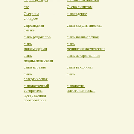
сэс
Сьера симптом
Сьегрена
сыроядение
синдром
сыровидная
сыпь скарлатинозная
смазка
сыпь рудокопов
сыпь полиморфная
сыпь
сыпь
мономорфная
менингококкемическая
сыпь
сыпь лекарственная
медикаментозная
сыпь коревая
сыпь вакцинная
сыпь
сыпь
аллергическая
сывороточный
сыворотка
ускоритель
цитотоксическая
превращения
протромбина