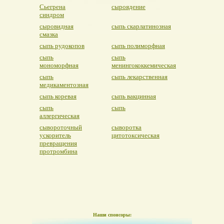
Сьегрена
сыроядение
синдром
сыровидная
сыпь скарлатинозная
смазка
сыпь рудокопов
сыпь полиморфная
сыпь
сыпь
мономорфная
менингококкемическая
сыпь
сыпь лекарственная
медикаментозная
сыпь коревая
сыпь вакцинная
сыпь
сыпь
аллергическая
сывороточный
сыворотка
ускоритель
цитотоксическая
превращения
протромбина
Наши спонсоры: