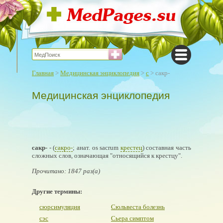
Главная
>
Медицинская энциклопедия
>
с
> сакр-
Медицинская энциклопедия
сакр-
- (
сакро-
; анат. os sacrum
крестец
) составная часть
сложных слов, означающая "относящийся к крестцу".
Прочитано: 1847 раз(а)
Другие термины:
сюрсимуляция
Сюльвеста болезнь
сэс
Сьера симптом