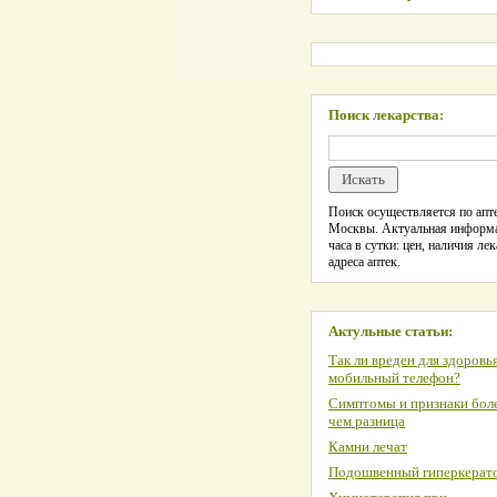
Поиск лекарства:
Поиск осуществляется по апте
Москвы. Актуальная информ
часа в сутки: цен, наличия лек
адреса аптек.
Актульные статьи:
Так ли вреден для здоровь
мобильный телефон?
Симптомы и признаки боле
чем разница
Камни лечат
Подошвенный гиперкерат