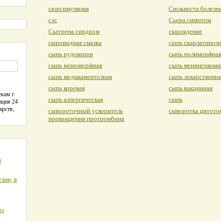
сюрсимуляция
Сюльвеста болезн
сэс
Сьера симптом
Сьегрена синдром
сыроядение
сыровидная смазка
сыпь скарлатиноз
сыпь рудокопов
сыпь полиморфна
сыпь мономорфная
сыпь менингококк
сыпь медикаментозная
сыпь лекарственна
сыпь коревая
сыпь вакцинная
кам г.
сыпь аллергическая
сыпь
ация 24
арств,
сывороточный ускоритель
сыворотка цитото
превращения протромбина
я
зни, в
оз