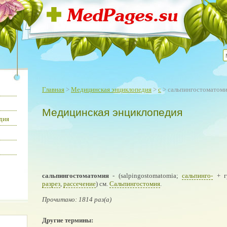
Главная
>
Медицинская энциклопедия
>
с
> сальпингостоматом
Медицинская энциклопедия
дия
сальпингостоматомия
- (salpingostomatomia;
сальпинго-
+ гр
разрез
,
рассечение
) см.
Сальпингостомия
.
Прочитано: 1814 раз(а)
Другие термины: