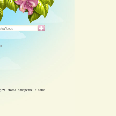
ия
еч. stoma отверстие + tome