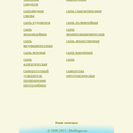
синдром
сыровидная
сыпь скарлатинозная
смазка
сыпь рудокопов
сыпь полиморфная
сыпь
сыпь
мономорфная
менингококкемическая
сыпь
сыпь лекарственная
медикаментозная
сыпь коревая
сыпь вакцинная
сыпь
сыпь
аллергическая
сывороточный
сыворотка
ускоритель
цитотоксическая
превращения
протромбина
Наши спонсоры:
© 2008-2015 «MedPages.su»