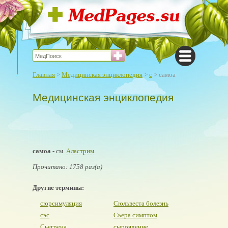
Главная
>
Медицинская энциклопедия
>
с
> самоа
Медицинская энциклопедия
самоа
- см.
Аластрим
.
Прочитано: 1758 раз(а)
Другие термины:
сюрсимуляция
Сюльвеста болезнь
сэс
Сьера симптом
Сьегрена
сыроядение