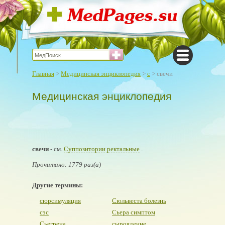
Главная
>
Медицинская энциклопедия
>
с
> свечи
Медицинская энциклопедия
свечи
- см.
Суппозитории ректальные
.
Прочитано: 1779 раз(а)
Другие термины:
сюрсимуляция
Сюльвеста болезнь
сэс
Сьера симптом
Сьегрена
сыроядение