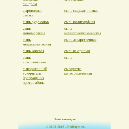
синдром
сыровидная
сыпь скарлатинозная
смазка
сыпь рудокопов
сыпь полиморфная
сыпь
сыпь
мономорфная
менингококкемическая
сыпь
сыпь лекарственная
медикаментозная
сыпь коревая
сыпь вакцинная
сыпь
сыпь
аллергическая
сывороточный
сыворотка
ускоритель
цитотоксическая
превращения
протромбина
Наши спонсоры:
© 2008-2015 «MedPages.su»