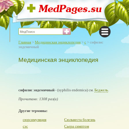
Главная
>
Медицинская энциклопедия
>
с
> сифилис
эндемичный
Медицинская энциклопедия
сифилис эндемичный
- (syphilis endemica) см.
Беджель
.
Прочитано: 1308 раз(а)
Другие термины:
сюрсимуляция
Сюльвеста болезнь
сэс
Сьера симптом