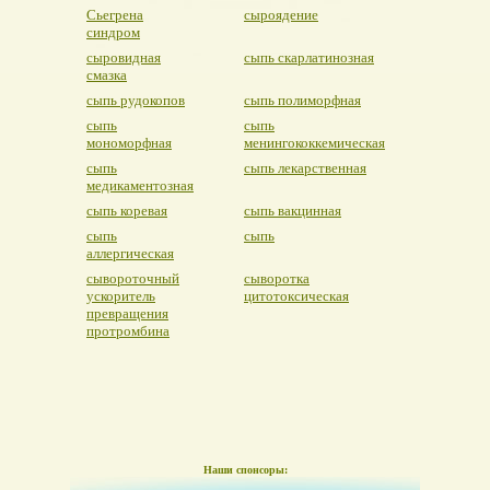
Сьегрена
сыроядение
синдром
сыровидная
сыпь скарлатинозная
смазка
сыпь рудокопов
сыпь полиморфная
сыпь
сыпь
мономорфная
менингококкемическая
сыпь
сыпь лекарственная
медикаментозная
сыпь коревая
сыпь вакцинная
сыпь
сыпь
аллергическая
сывороточный
сыворотка
ускоритель
цитотоксическая
превращения
протромбина
Наши спонсоры: