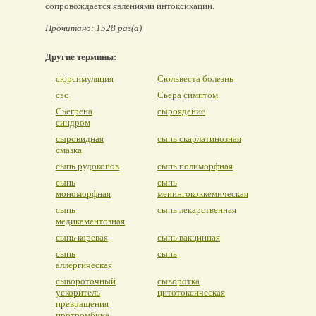
сопровождается явлениями интоксикации.
Прочитано: 1528 раз(а)
Другие термины:
сюрсимуляция
Сюльвеста болезнь
сэс
Сьера симптом
Сьегрена
сыроядение
синдром
сыровидная
сыпь скарлатинозная
смазка
сыпь рудокопов
сыпь полиморфная
сыпь
сыпь
мономорфная
менингококкемическая
сыпь
сыпь лекарственная
медикаментозная
сыпь коревая
сыпь вакцинная
сыпь
сыпь
аллергическая
сывороточный
сыворотка
ускоритель
цитотоксическая
превращения
протромбина