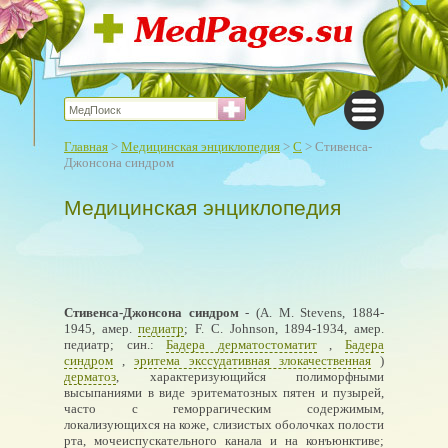
Главная
>
Медицинская энциклопедия
>
С
> Стивенса-
Джонсона синдром
Медицинская энциклопедия
Стивенса-Джонсона синдром
- (А. М. Stevens, 1884-
1945, амер.
педиатр
; F. С. Johnson, 1894-1934, амер.
педиатр; син.:
Бадера дерматостоматит
,
Бадера
синдром
,
эритема экссудативная злокачественная
)
дерматоз
, характеризующийся полиморфными
высыпаниями в виде эритематозных пятен и пузырей,
часто с геморрагическим содержимым,
локализующихся на коже, слизистых оболочках полости
рта, мочеиспускательного канала и на конъюнктиве;