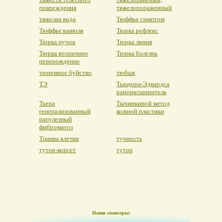
повреждения
тяжелопораженный
тяжелая вода
Тюффье симптом
Тюффье канюля
Тюрка рефлекс
Тюрка пучок
Тюрка линия
Тюрка вторичное
Тюрка болезнь
перерождение
тюремное буйство
тюбаж
ТЭ
Тьюдора-Эдвардса
ранорасширитель
Тьера
Тычинкиной метод
генерализованный
кожной пластики
папулезный
фиброматоз
Тцанка клетки
тучность
тутор-корсет
тутор
Наши спонсоры: