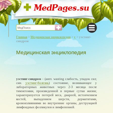
Главная
>
Медицинская энциклопедия
>
у
> уэстинг-
синдром
Медицинская энциклопедия
уэстинг-синдром
- (англ. wasting слабость, упадок сил;
син.
уэстинг-болезнь
) состояние, возникающее у
лабораторных животных через 2-3 месяца после
тимэктомии, произведенной в первые сутки жизни;
характеризуется потерей веса, диареей, истончением
костей, выпадением шерсти, дерматитами,
кровоизлияниями во внутренние органы, деструкцией
лимфоидных фолликулов и лимфопенией.