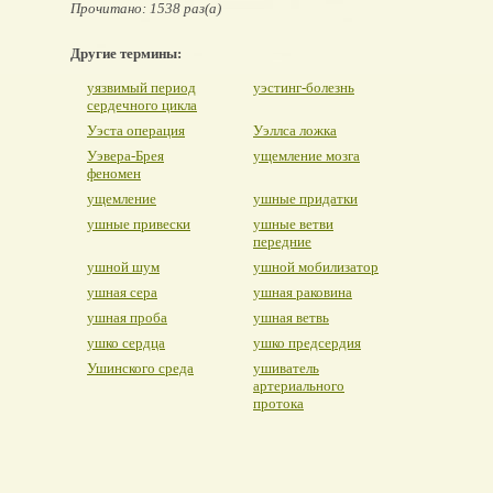
Прочитано: 1538 раз(а)
Другие термины:
уязвимый период
уэстинг-болезнь
сердечного цикла
Уэста операция
Уэллса ложка
Уэвера-Брея
ущемление мозга
феномен
ущемление
ушные придатки
ушные привески
ушные ветви
передние
ушной шум
ушной мобилизатор
ушная сера
ушная раковина
ушная проба
ушная ветвь
ушко сердца
ушко предсердия
Ушинского среда
ушиватель
артериального
протока