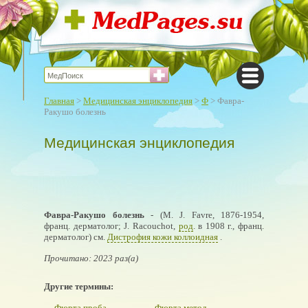
Главная
>
Медицинская энциклопедия
>
Ф
> Фавра-
Ракушо болезнь
Медицинская энциклопедия
Фавра-Ракушо болезнь
- (М. J. Favre, 1876-1954,
франц. дерматолог; J. Racouchot,
род
. в 1908 г., франц.
дерматолог) см.
Дистрофия кожи коллоидная
.
Прочитано: 2023 раз(а)
Другие термины:
Фюрта проба
Фюрта метод