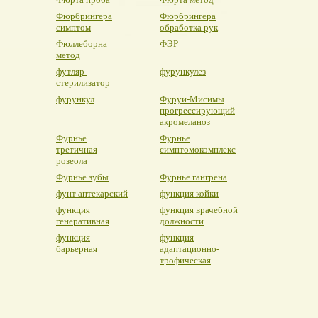
Фюрбрингера
Фюрбрингера
симптом
обработка рук
Фюллеборна
ФЭР
метод
футляр-
фурункулез
стерилизатор
фурункул
Фуруи-Мисимы
прогрессирующий
акромеланоз
Фурнье
Фурнье
третичная
симптомокомплекс
розеола
Фурнье зубы
Фурнье гангрена
фунт аптекарский
функция койки
функция
функция врачебной
генеративная
должности
функция
функция
барьерная
адаптационно-
трофическая