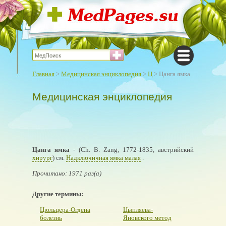
Главная
>
Медицинская энциклопедия
>
Ц
> Цанга ямка
Медицинская энциклопедия
Цанга ямка
- (Ch. В. Zang, 1772-1835, австрийский
хирург
) см.
Надключичная ямка малая
.
Прочитано: 1971 раз(а)
Другие термины:
Цюльцера-Огдена
Цыпляева-
болезнь
Яновского метод