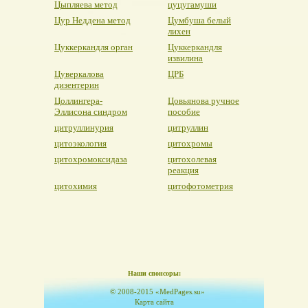
Цыпляева метод
цуцугамуши
Цур Неддена метод
Цумбуша белый
лихен
Цуккеркандля орган
Цуккеркандля
извилина
Цуверкалова
ЦРБ
дизентерин
Цоллингера-
Цовьянова ручное
Эллисона синдром
пособие
цитруллинурия
цитруллин
цитоэкология
цитохромы
цитохромоксидаза
цитохолевая
реакция
цитохимия
цитофотометрия
Наши спонсоры:
© 2008-2015 «MedPages.su»
Карта сайта