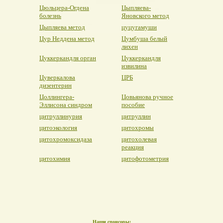
Цюльцера-Огдена
Цыпляева-
болезнь
Яновского метод
Цыпляева метод
цуцугамуши
Цур Неддена метод
Цумбуша белый
лихен
Цуккеркандля орган
Цуккеркандля
извилина
Цуверкалова
ЦРБ
дизентерин
Цоллингера-
Цовьянова ручное
Эллисона синдром
пособие
цитруллинурия
цитруллин
цитоэкология
цитохромы
цитохромоксидаза
цитохолевая
реакция
цитохимия
цитофотометрия
Наши спонсоры: