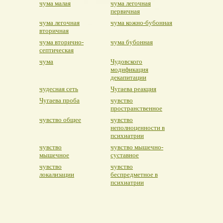
чума малая
чума легочная
первичная
чума легочная
чума кожно-бубонная
вторичная
чума вторично-
чума бубонная
септическая
чума
Чудовского
модификация
декапитации
чудесная сеть
Чугаева реакция
Чугаева проба
чувство
пространственное
чувство общее
чувство
неполноценности в
психиатрии
чувство
чувство мышечно-
мышечное
суставное
чувство
чувство
локализации
беспредметное в
психиатрии