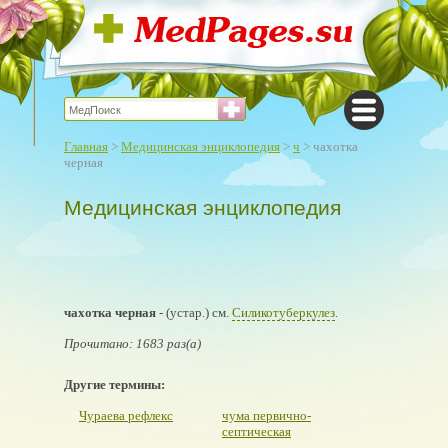
Главная
>
Медицинская энциклопедия
>
ч
> чахотка
черная
Медицинская энциклопедия
чахотка черная
- (устар.) см.
Силикотуберкулез
.
Прочитано: 1683 раз(а)
Другие термины:
Чураева рефлекс
чума первично-
септическая